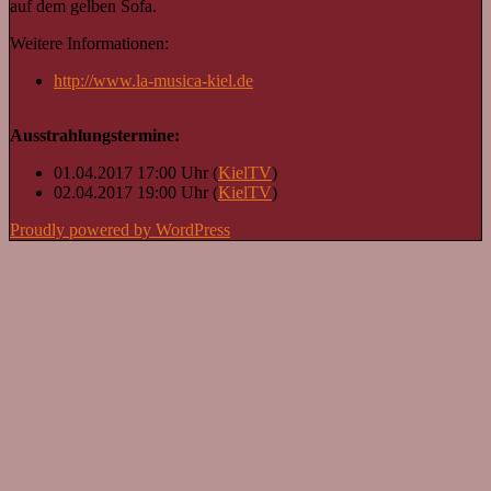
auf dem gelben Sofa.
Weitere Informationen:
http://www.la-musica-kiel.de
Ausstrahlungstermine:
01.04.2017 17:00 Uhr (
KielTV
)
02.04.2017 19:00 Uhr (
KielTV
)
Proudly powered by WordPress