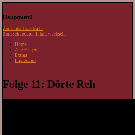
Lass mal schnacken!
Hauptmenü
Zum Inhalt wechseln
Zum sekundären Inhalt wechseln
Home
Alle Folgen
Extras
Impressum
Folge 11: Dörte Reh