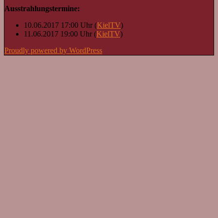
Ausstrahlungstermine:
10.06.2017 17:00 Uhr (
KielTV
)
11.06.2017 19:00 Uhr (
KielTV
)
Proudly powered by WordPress