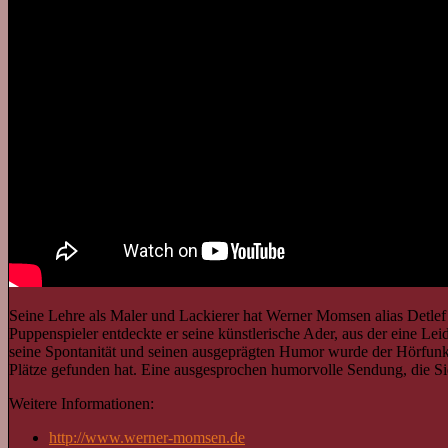
Seine Lehre als Maler und Lackierer hat Werner Momsen alias Detlef
Puppenspieler entdeckte er seine künstlerische Ader, aus der eine L
seine Spontanität und seinen ausgeprägten Humor wurde der Hörfunk 
Plätze gefunden hat. Eine ausgesprochen humorvolle Sendung, die Sie
Weitere Informationen:
http://www.werner-momsen.de