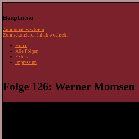
Lass mal schnacken!
Hauptmenü
Zum Inhalt wechseln
Zum sekundären Inhalt wechseln
Home
Alle Folgen
Extras
Impressum
Folge 126: Werner Momsen