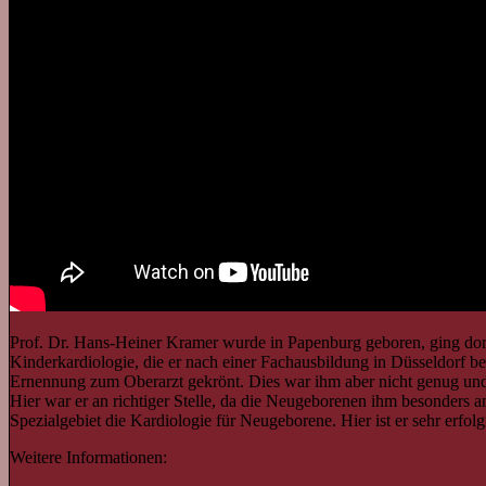
Prof. Dr. Hans-Heiner Kramer wurde in Papenburg geboren, ging dort 
Kinderkardiologie, die er nach einer Fachausbildung in Düsseldorf 
Ernennung zum Oberarzt gekrönt. Dies war ihm aber nicht genug und
Hier war er an richtiger Stelle, da die Neugeborenen ihm besonders
Spezialgebiet die Kardiologie für Neugeborene. Hier ist er sehr erfo
Weitere Informationen: