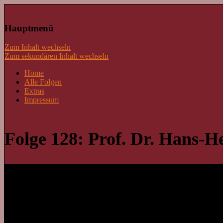
Lass mal schnacken!
Hauptmenü
Zum Inhalt wechseln
Zum sekundären Inhalt wechseln
Home
Alle Folgen
Extras
Impressum
Folge 128: Prof. Dr. Hans-