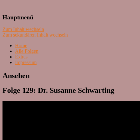
Lass mal schnacken!
Hauptmenü
Zum Inhalt wechseln
Zum sekundären Inhalt wechseln
Home
Alle Folgen
Extras
Impressum
Ansehen
Folge 129: Dr. Susanne Schwarting