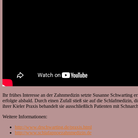
Ihr frühes Interesse an der Zahnmedizin setzte Susanne Schwarting erf
erfolgte alsbald. Durch einen Zufall stieß sie auf die Schlafmedizin, 
ihrer Kieler Praxis behandelt sie ausschließlich Patienten mit Schna
Weitere Informationen:
http://www.drschwarting.de/praxis.html
http://www.schlafapnoezahnmedizin.de