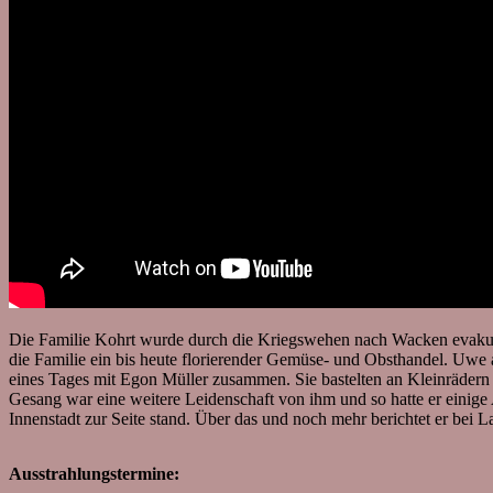
Die Familie Kohrt wurde durch die Kriegswehen nach Wacken evakuier
die Familie ein bis heute florierender Gemüse- und Obsthandel. Uwe a
eines Tages mit Egon Müller zusammen. Sie bastelten an Kleinrädern
Gesang war eine weitere Leidenschaft von ihm und so hatte er einige 
Innenstadt zur Seite stand. Über das und noch mehr berichtet er bei 
Ausstrahlungstermine: