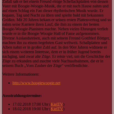
Zufall sah er bei einem Freund einige Schellackplatten von dessen
Vater mit Boogie-Woogie-Musik, die er mit nach Hause nahm und
auf einen Schlag ein Fan dieser rhythmischen Musik wurde. Er
begann, Tag und Nacht zu üben und spielte bald mit bekannten
Größen. Mit 20 Jahren bekam er seinen ersten Plattenvertrag und so
nahm seine Karriere ihren Lauf, die ihm zu einem der besten
Boogie-Woogie-Pianisten machte. Neben vielen Ehrungen verlieh
wurde er in die Boogie Woogie Hall of Fame aufgenommen.
Diverse Auslandsreisen, auch mit seinem Freund Gottfried Böttger,
machten ihn zu einem begehrten Gast weltweit. Schallplatten und
Alben nahm er in großer Zahl auf. In den 90er Jahren widmete er
sich einem weiteren Interesse, dem er in früher Jugend bereits
nachging, und zwar alte Züge. Er reiste viel, um die Geschichte der
Züge zu erkunden und machte viele Nachtaufnahmen, die er in
seinem Buch „Vom Zauber der Züge“ veröffentlichte.
Weitere Informationen:
http://www.boogiewoogie.net
Ausstrahlungstermine:
17.02.2018 17:00 Uhr (
KielTV
)
18.02.2018 19:00 Uhr (
KielTV
)