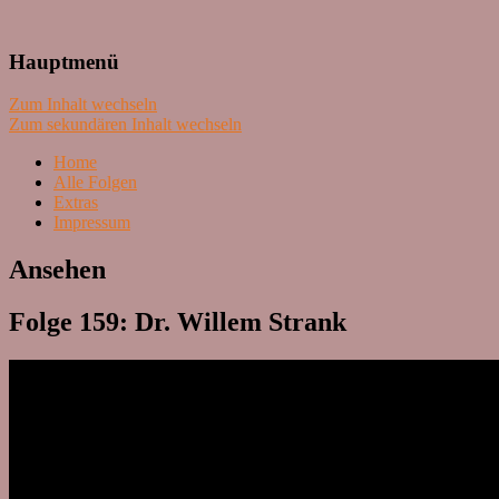
Lass mal schnacken!
Hauptmenü
Zum Inhalt wechseln
Zum sekundären Inhalt wechseln
Home
Alle Folgen
Extras
Impressum
Ansehen
Folge 159: Dr. Willem Strank