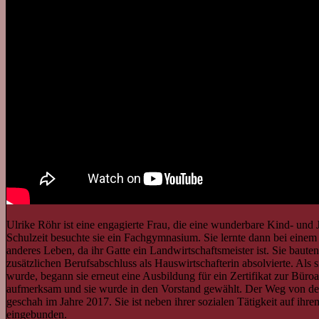
Ulrike Röhr ist eine engagierte Frau, die eine wunderbare Kind- und 
Schulzeit besuchte sie ein Fachgymnasium. Sie lernte dann bei einem Ar
anderes Leben, da ihr Gatte ein Landwirtschaftsmeister ist. Sie baute
zusätzlichen Berufsabschluss als Hauswirtschafterin absolvierte. Als
wurde, begann sie erneut eine Ausbildung für ein Zertifikat zur Bür
aufmerksam und sie wurde in den Vorstand gewählt. Der Weg von der
geschah im Jahre 2017. Sie ist neben ihrer sozialen Tätigkeit auf ihr
eingebunden.