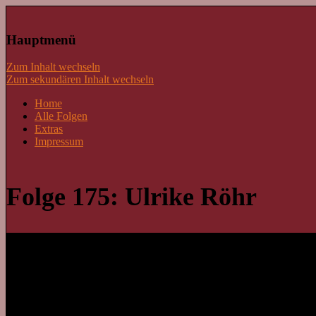
Lass mal schnacken!
Hauptmenü
Zum Inhalt wechseln
Zum sekundären Inhalt wechseln
Home
Alle Folgen
Extras
Impressum
Folge 175: Ulrike Röhr