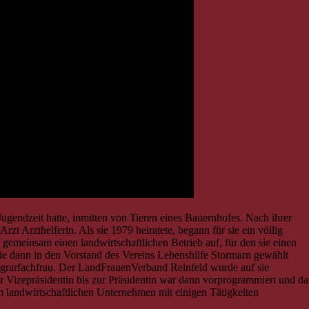
Jugendzeit hatte, inmitten von Tieren eines Bauernhofes. Nach ihrer
zt Arzthelferin. Als sie 1979 heiratete, begann für sie ein völlig
n gemeinsam einen landwirtschaftlichen Betrieb auf, für den sie einen
 sie dann in den Vorstand des Vereins Lebenshilfe Stormarn gewählt
oagrarfachfrau. Der LandFrauenVerband Reinfeld wurde auf sie
 Vizepräsidentin bis zur Präsidentin war dann vorprogrammiert und da
em landwirtschaftlichen Unternehmen mit einigen Tätigkeiten