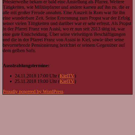
Priesterweihe bekam er bald eine Anstellung als Pfarrer. Weitere
Tätigkeiten, wie Militärpfarrer und andere kamen auf ihn zu, die er
alle mit großer Freude annahm. Eine Auszeit in Rom war für ihn
eine wunderbare Zeit. Seine Ernennung zum Propst war der Erfolg
seiner vielen Tätigkeiten und darüber war er sehr erfreut. Als Propst
in der Pfarrei Franz von Assisi, wo er nun seit 2013 tätig ist, war
eine gute Entscheidung. Über seine vielseitigen Beschäftigungen
und die in der Pfarrei Franz von Assisi in Kiel, sowie über seine
bevorstehende Pensionierung berichtet er seinem Gegenüber auf
dem gelben Sofa.
Ausstrahlungstermine:
24.11.2018 17:00 Uhr (
KielTV
)
25.11.2018 19:00 Uhr (
KielTV
)
Proudly powered by WordPress