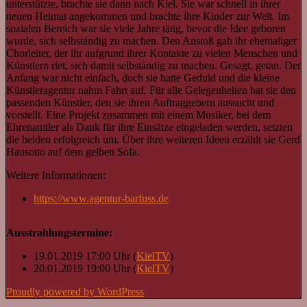
unterstützte, brachte sie dann nach Kiel. Sie war schnell in ihrer
neuen Heimat angekommen und brachte ihre Kinder zur Welt. Im
sozialen Bereich war sie viele Jahre tätig, bevor die Idee geboren
wurde, sich selbständig zu machen. Den Anstoß gab ihr ehemaliger
Chorleiter, der ihr aufgrund ihrer Kontakte zu vielen Menschen und
Künstlern riet, sich damit selbständig zu machen. Gesagt, getan. Der
Anfang war nicht einfach, doch sie hatte Geduld und die kleine
Künstleragentur nahm Fahrt auf. Für alle Gelegenheiten hat sie den
passenden Künstler, den sie ihren Auftraggebern aussucht und
vorstellt. Eine Projekt zusammen mit einem Musiker, bei dem
Ehrenamtler als Dank für ihre Einsätze eingeladen werden, setzten
die beiden erfolgreich um. Über ihre weiteren Ideen erzählt sie Gerd
Hausotto auf dem gelben Sofa.
Weitere Informationen:
https://www.agentur-barfuss.de
Ausstrahlungstermine:
19.01.2019 17:00 Uhr (
KielTV
)
20.01.2019 19:00 Uhr (
KielTV
)
Proudly powered by WordPress