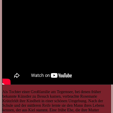
Als Tochter einer Großfamilie am Tegernsee, bei denen früher
bekannte Künstler zu Besuch kamen, verbrachte Rosemarie
Krützfeldt ihre Kindheit in einer schönen Umgebung. Nach der
Schule und der mittleren Reife lernte sie den Mann ihres Lebens
kennen, der aus Kiel stammt. Eine frühe Ehe, die ihre Mutter