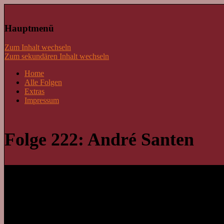
Lass mal schnacken!
Hauptmenü
Zum Inhalt wechseln
Zum sekundären Inhalt wechseln
Home
Alle Folgen
Extras
Impressum
Folge 222: André Santen