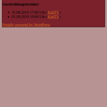
Ausstrahlungstermine:
31.08.2019 17:00 Uhr (
KielTV
)
01.09.2019 19:00 Uhr (
KielTV
)
Proudly powered by WordPress