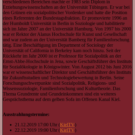
verschiedenen Bereichen machte er 1983 sein Diplom in
Erziehungswissenschaften an der Universität Tübingen. Er war bei
den Grünen ein sozialpolitischer Vordenker und hatte die Position
eines Referenten der Bundestagsfraktion. Er promovierte 1996 an
der Humboldt Universität in Berlin in Soziologie und habilitierte
sich im Jahre 2007 an der Universität Hamburg. Von 1997 bis 2000
war er Rektor der Alanus Hochschule für Kunst und Gesellschaft
und war zudem an der Universität Bamberg für Familienforschung
tätig. Eine Beschäftigung im Department of Sociology der
Universität of California in Berkeley kam noch hinzu. Seit der
Rückkehr im Jahr 2000 ist er Professor für Sozialpolitik an der
Ernst-Abbe-Hochschule in Jena, sowie Geschäftsführer des Instituts
für Sozialökologie in Königswinter. Von August 2012 bis Juni 2016
war er wissenschaftlicher Direktor und Geschäftsführer des Instituts
für Zukunftsstudien und Technologiebewertung in Berlin. Seine
Forschungsschwerpunkte sind Sozialpolitik, Religions- und
Wissenssoziologie, Familienforschung und Kulturtheorie. Das
Thema Grundrente und Grundeinkommen sind ein weiteres
Gesprächsthema auf dem gelben Sofa im Offenen Kanal Kiel.
Ausstrahlungstermine:
21.12.2019 17:00 Uhr (
KielTV
)
22.12.2019 19:00 Uhr (
KielTV
)