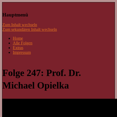
Lass mal schnacken!
Hauptmenü
Zum Inhalt wechseln
Zum sekundären Inhalt wechseln
Home
Alle Folgen
Extras
Impressum
Folge 247: Prof. Dr.
Michael Opielka