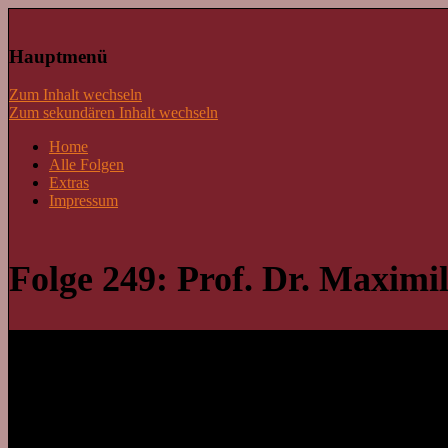
Lass mal schnacken!
Hauptmenü
Zum Inhalt wechseln
Zum sekundären Inhalt wechseln
Home
Alle Folgen
Extras
Impressum
Folge 249: Prof. Dr. Maxim