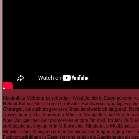
Maximilian Mehdorn ist gebürtiger Westfale, der in Essen geboren wu
Helmut Rahns lebte. Da sein Großvater Handwerker war, lag es nahe, 
Chirurgen, die auch im gewissen Sinne handwerklich tätig sind. Nach
Auszeichnung. Das Studium in Münster, Montpellier und Zürich in de
Note. Zur gleichen Zeit promovierte er zum Dr. med. Im Jahr 1972 
zurückgekehrt, begann er in Gifhorn eine Tätigkeit als Medizinalassi
Münster. Danach begann er eine Facharztausbildung und ging zwische
Facharztausbildung in Essen fort und erhielt die Anerkennung als Arzt