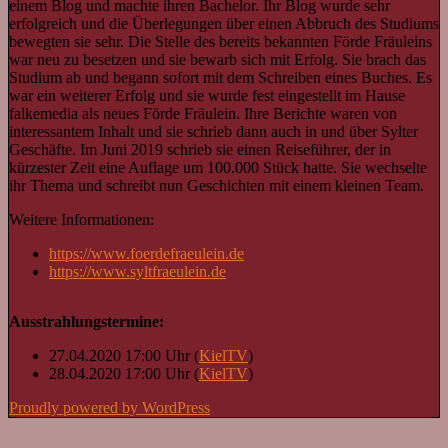
einem Blog und machte ihren Bachelor. Ihr Blog wurde sehr
erfolgreich und die Überlegungen über einen Abbruch des Studiums
bewegten sie sehr. Die Stelle des bereits bekannten Förde Fräuleins
war neu zu besetzen und sie bewarb sich mit Erfolg. Sie brach das
Studium ab und begann sofort mit dem Schreiben eines Buches. Es
war ein weiterer Erfolg und sie wurde fest eingestellt im Hause
falkemedia als neues Förde Fräulein. Ihre Berichte waren von
interessantem Inhalt und sie schrieb dann auch in und über Sylter
Geschäfte. Im Juni 2019 schrieb sie einen Reiseführer, der in
kürzester Zeit eine Auflage um 100.000 Stück hatte. Sie wechselte
ihr Thema und schreibt nun Geschichten mit einem kleinen Team.
Weitere Informationen:
https://www.foerdefraeulein.de
https://www.syltfraeulein.de
Ausstrahlungstermine:
27.04.2020 17:00 Uhr (
KielTV
)
28.04.2020 17:00 Uhr (
KielTV
)
Proudly powered by WordPress