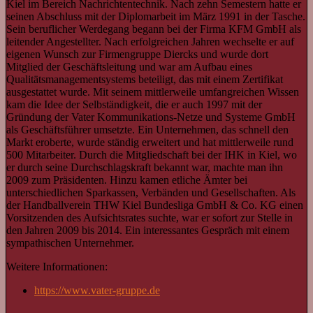
Kiel im Bereich Nachrichtentechnik. Nach zehn Semestern hatte er
seinen Abschluss mit der Diplomarbeit im März 1991 in der Tasche.
Sein beruflicher Werdegang begann bei der Firma KFM GmbH als
leitender Angestellter. Nach erfolgreichen Jahren wechselte er auf
eigenen Wunsch zur Firmengruppe Diercks und wurde dort
Mitglied der Geschäftsleitung und war am Aufbau eines
Qualitätsmanagementsystems beteiligt, das mit einem Zertifikat
ausgestattet wurde. Mit seinem mittlerweile umfangreichen Wissen
kam die Idee der Selbständigkeit, die er auch 1997 mit der
Gründung der Vater Kommunikations-Netze und Systeme GmbH
als Geschäftsführer umsetzte. Ein Unternehmen, das schnell den
Markt eroberte, wurde ständig erweitert und hat mittlerweile rund
500 Mitarbeiter. Durch die Mitgliedschaft bei der IHK in Kiel, wo
er durch seine Durchschlagskraft bekannt war, machte man ihn
2009 zum Präsidenten. Hinzu kamen etliche Ämter bei
unterschiedlichen Sparkassen, Verbänden und Gesellschaften. Als
der Handballverein THW Kiel Bundesliga GmbH & Co. KG einen
Vorsitzenden des Aufsichtsrates suchte, war er sofort zur Stelle in
den Jahren 2009 bis 2014. Ein interessantes Gespräch mit einem
sympathischen Unternehmer.
Weitere Informationen:
https://www.vater-gruppe.de