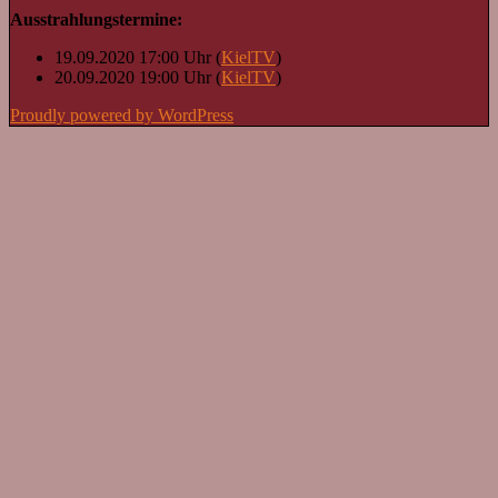
Ausstrahlungstermine:
19.09.2020 17:00 Uhr (
KielTV
)
20.09.2020 19:00 Uhr (
KielTV
)
Proudly powered by WordPress