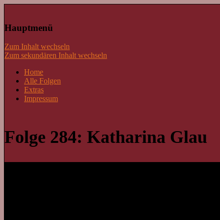
Lass mal schnacken!
Hauptmenü
Zum Inhalt wechseln
Zum sekundären Inhalt wechseln
Home
Alle Folgen
Extras
Impressum
Folge 284: Katharina Glau