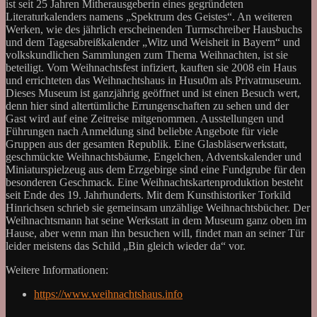
ist seit 25 Jahren Mitherausgeberin eines gegründeten
Literaturkalenders namens „Spektrum des Geistes“. An weiteren
Werken, wie des jährlich erscheinenden Turmschreiber Hausbuchs
und dem Tagesabreißkalender „Witz und Weisheit in Bayern“ und
volkskundlichen Sammlungen zum Thema Weihnachten, ist sie
beteiligt. Vom Weihnachtsfest infiziert, kauften sie 2008 ein Haus
und errichteten das Weihnachtshaus in Husu0m als Privatmuseum.
Dieses Museum ist ganzjährig geöffnet und ist einen Besuch wert,
denn hier sind altertümliche Errungenschaften zu sehen und der
Gast wird auf eine Zeitreise mitgenommen. Ausstellungen und
Führungen nach Anmeldung sind beliebte Angebote für viele
Gruppen aus der gesamten Republik. Eine Glasbläserwerkstatt,
geschmückte Weihnachtsbäume, Engelchen, Adventskalender und
Miniaturspielzeug aus dem Erzgebirge sind eine Fundgrube für den
besonderen Geschmack. Eine Weihnachtskartenproduktion besteht
seit Ende des 19. Jahrhunderts. Mit dem Kunsthistoriker Torkild
Hinrichsen schrieb sie gemeinsam unzählige Weihnachtsbücher. Der
Weihnachtsmann hat seine Werkstatt in dem Museum ganz oben im
Hause, aber wenn man ihn besuchen will, findet man an seiner Tür
leider meistens das Schild „Bin gleich wieder da“ vor.
Weitere Informationen:
https://www.weihnachtshaus.info