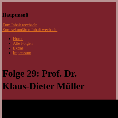
Lass mal schnacken!
Hauptmenü
Zum Inhalt wechseln
Zum sekundären Inhalt wechseln
Home
Alle Folgen
Extras
Impressum
Folge 29: Prof. Dr.
Klaus-Dieter Müller