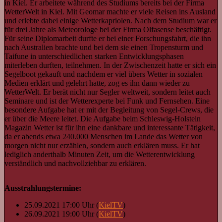
in Kiel. Er arbeitete während des Studiums bereits bei der Firma
WetterWelt in Kiel. Mit Geomar machte er viele Reisen ins Ausland
und erlebte dabei einige Wetterkapriolen. Nach dem Studium war er
für drei Jahre als Meteorologe bei der Firma Olfasense beschäftigt.
Für seine Diplomarbeit durfte er bei einer Forschungsfahrt, die ihn
nach Australien brachte und bei dem sie einen Tropensturm und
Taifune in unterschiedlichen starken Entwicklungsphasen
miterleben durften, teilnehmen. In der Zwischenzeit hatte er sich ein
Segelboot gekauft und nachdem er viel übers Wetter in sozialen
Medien erklärt und gelehrt hatte, zog es ihn dann wieder zu
WetterWelt. Er berät nicht nur Segler weltweit, sondern leitet auch
Seminare und ist der Wetterexperte bei Funk und Fernsehen. Eine
besondere Aufgabe hat er mit der Begleitung von Segel-Crews, die
er über die Meere leitet. Die Aufgabe beim Schleswig-Holstein
Magazin Wetter ist für ihn eine dankbare und interessante Tätigkeit,
da er abends etwa 240.000 Menschen im Lande das Wetter von
morgen nicht nur erzählen, sondern auch erklären muss. Er hat
lediglich anderthalb Minuten Zeit, um die Wetterentwicklung
verständlich und nachvollziehbar zu erklären.
Ausstrahlungstermine:
25.09.2021 17:00 Uhr (
KielTV
)
26.09.2021 19:00 Uhr (
KielTV
)