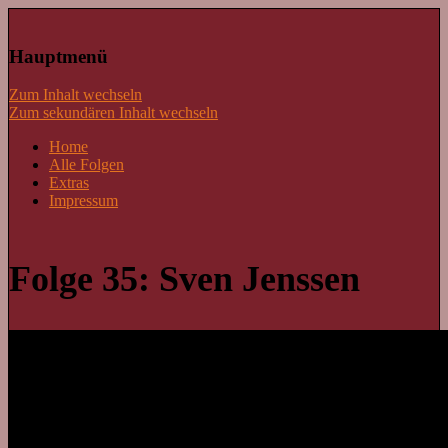
Lass mal schnacken!
Hauptmenü
Zum Inhalt wechseln
Zum sekundären Inhalt wechseln
Home
Alle Folgen
Extras
Impressum
Folge 35: Sven Jenssen