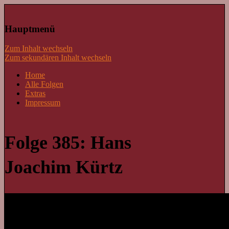
Lass mal schnacken!
Hauptmenü
Zum Inhalt wechseln
Zum sekundären Inhalt wechseln
Home
Alle Folgen
Extras
Impressum
Folge 385: Hans
Joachim Kürtz