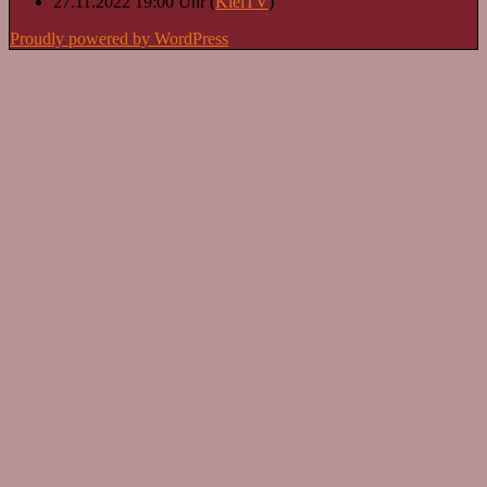
27.11.2022 19:00 Uhr (
KielTV
)
Proudly powered by WordPress