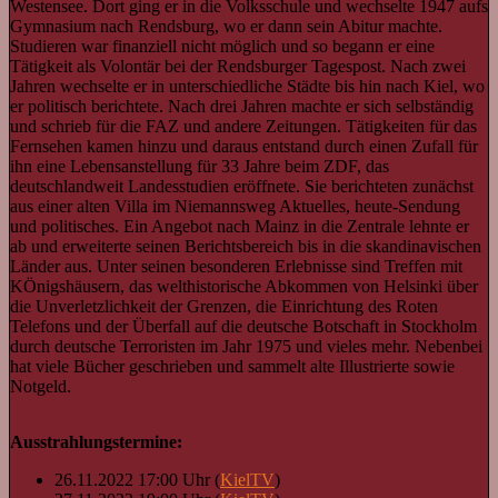
Westensee. Dort ging er in die Volksschule und wechselte 1947 aufs
Gymnasium nach Rendsburg, wo er dann sein Abitur machte.
Studieren war finanziell nicht möglich und so begann er eine
Tätigkeit als Volontär bei der Rendsburger Tagespost. Nach zwei
Jahren wechselte er in unterschiedliche Städte bis hin nach Kiel, wo
er politisch berichtete. Nach drei Jahren machte er sich selbständig
und schrieb für die FAZ und andere Zeitungen. Tätigkeiten für das
Fernsehen kamen hinzu und daraus entstand durch einen Zufall für
ihn eine Lebensanstellung für 33 Jahre beim ZDF, das
deutschlandweit Landesstudien eröffnete. Sie berichteten zunächst
aus einer alten Villa im Niemannsweg Aktuelles, heute-Sendung
und politisches. Ein Angebot nach Mainz in die Zentrale lehnte er
ab und erweiterte seinen Berichtsbereich bis in die skandinavischen
Länder aus. Unter seinen besonderen Erlebnisse sind Treffen mit
KÖnigshäusern, das welthistorische Abkommen von Helsinki über
die Unverletzlichkeit der Grenzen, die Einrichtung des Roten
Telefons und der Überfall auf die deutsche Botschaft in Stockholm
durch deutsche Terroristen im Jahr 1975 und vieles mehr. Nebenbei
hat viele Bücher geschrieben und sammelt alte Illustrierte sowie
Notgeld.
Ausstrahlungstermine:
26.11.2022 17:00 Uhr (
KielTV
)