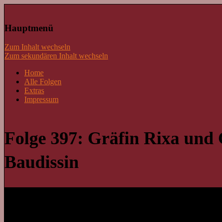
Lass mal schnacken!
Hauptmenü
Zum Inhalt wechseln
Zum sekundären Inhalt wechseln
Home
Alle Folgen
Extras
Impressum
Folge 397: Gräfin Rixa und 
Baudissin