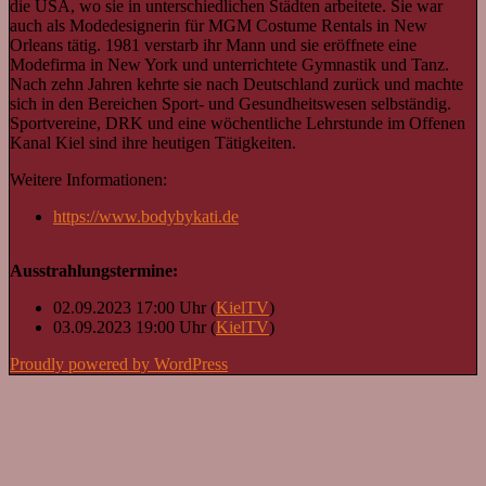
die USA, wo sie in unterschiedlichen Städten arbeitete. Sie war
auch als Modedesignerin für MGM Costume Rentals in New
Orleans tätig. 1981 verstarb ihr Mann und sie eröffnete eine
Modefirma in New York und unterrichtete Gymnastik und Tanz.
Nach zehn Jahren kehrte sie nach Deutschland zurück und machte
sich in den Bereichen Sport- und Gesundheitswesen selbständig.
Sportvereine, DRK und eine wöchentliche Lehrstunde im Offenen
Kanal Kiel sind ihre heutigen Tätigkeiten.
Weitere Informationen:
https://www.bodybykati.de
Ausstrahlungstermine:
02.09.2023 17:00 Uhr (
KielTV
)
03.09.2023 19:00 Uhr (
KielTV
)
Proudly powered by WordPress