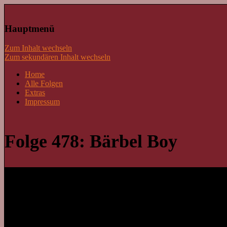
Lass mal schnacken!
Hauptmenü
Zum Inhalt wechseln
Zum sekundären Inhalt wechseln
Home
Alle Folgen
Extras
Impressum
Folge 478: Bärbel Boy