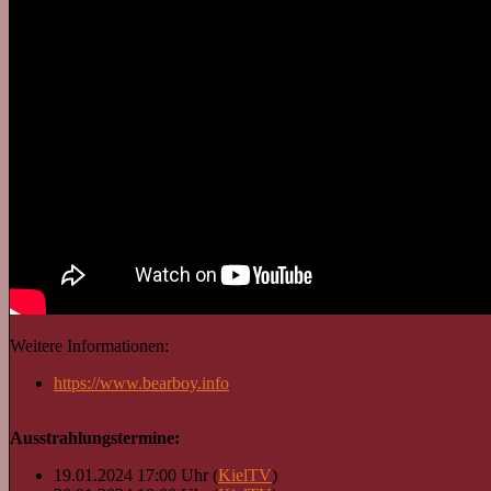
Weitere Informationen:
https://www.bearboy.info
Ausstrahlungstermine:
19.01.2024 17:00 Uhr (
KielTV
)