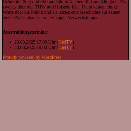
Grünkohlkönig und die Laudatio in Aachen für Lars Klingbeil. Als
zweites über den THW und Holstein Kiel. Dann kamen einige
Worte über die Politik und als letztes eine Geschichte aus seinen
vielen Auslandsreisen mit witzigen Verwechslungen.
Ausstrahlungstermine:
29.03.2025 17:00 Uhr (
KielTV
)
30.03.2025 19:00 Uhr (
KielTV
)
Proudly powered by WordPress