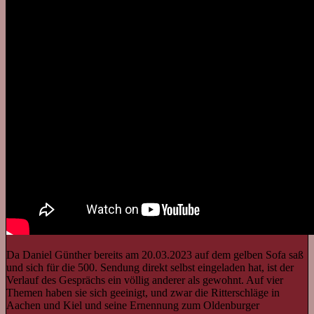
Da Daniel Günther bereits am 20.03.2023 auf dem gelben Sofa saß
und sich für die 500. Sendung direkt selbst eingeladen hat, ist der
Verlauf des Gesprächs ein völlig anderer als gewohnt. Auf vier
Themen haben sie sich geeinigt, und zwar die Ritterschläge in
Aachen und Kiel und seine Ernennung zum Oldenburger