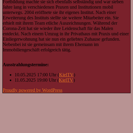
Fortbildung machte sie sich ebenfalls selbständig und war sieben
Jahre lang in verschiedenen Praxen und Institutionen mobil
unterwegs. 2004 eröffnete sie ihr eigenes Institut. Nach einer
Erweiterung des Instituts stellte sie weitere Mitarbeiter ein. Sie
erhielt mit ihrem Team etliche Auszeichnungen. Während der
Corona-Zeit hat sie wieder ihre Leidenschaft für das Malen
entdeckt. Nach einem Umzug in ihr Privathaus mit Praxis und einer
Einliegerwohnung hat sie nun ein geliebtes Zuhause gefunden.
Nebenbei ist sie gemeinsam mit ihrem Ehemann im
Immobiliengeschäft erfolgreich tätig.
Ausstrahlungstermine:
10.05.2025 17:00 Uhr (
KielTV
)
11.05.2025 19:00 Uhr (
KielTV
)
Proudly powered by WordPress