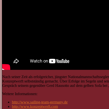
Nach seiner Zeit als erfolgreicher, jüngster Nationalmannschaftssegl
Konzeptwerft selbstständig gemacht. Über Erfolge im Segeln und sein
Gespräch seinem gegenüber Gerd Hausotto auf dem gelben Sofa bei „
Weitere Informationen:
http://www.sailing-team-germany.de
http://www.konzeptwerft.com