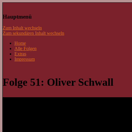
Lass mal schnacken!
Hauptmenü
Zum Inhalt wechseln
Zum sekundären Inhalt wechseln
Home
Alle Folgen
Extras
Impressum
Folge 51: Oliver Schwall