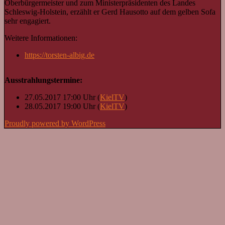
Oberbürgermeister und zum Ministerpräsidenten des Landes
Schleswig-Holstein, erzählt er Gerd Hausotto auf dem gelben Sofa
sehr engagiert.
Weitere Informationen:
https://torsten-albig.de
Ausstrahlungstermine:
27.05.2017 17:00 Uhr (
KielTV
)
28.05.2017 19:00 Uhr (
KielTV
)
Proudly powered by WordPress