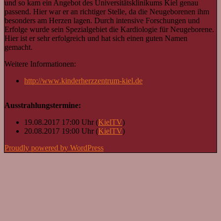
und so kam ein Angebot des Universitätsklinikums Kiel genau
passend. Hier war er an richtiger Stelle, da die Neugeborenen ihm
besonders am Herzen lagen. Durch intensive Forschungen und
Erfolge wurde sein Spezialgebiet die Kardiologie für Neugeborene.
Hier ist er sehr erfolgreich und hat sich einen guten Namen
gemacht.
Weitere Informationen:
http://www.kinderherzzentrum-kiel.de
Ausstrahlungstermine:
19.08.2017 17:00 Uhr (
KielTV
)
20.08.2017 19:00 Uhr (
KielTV
)
Proudly powered by WordPress