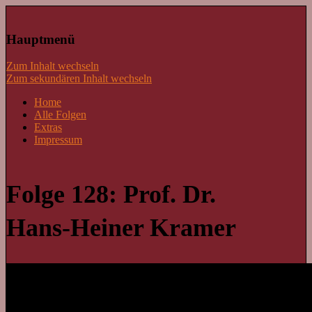
Lass mal schnacken!
Hauptmenü
Zum Inhalt wechseln
Zum sekundären Inhalt wechseln
Home
Alle Folgen
Extras
Impressum
Folge 128: Prof. Dr.
Hans-Heiner Kramer