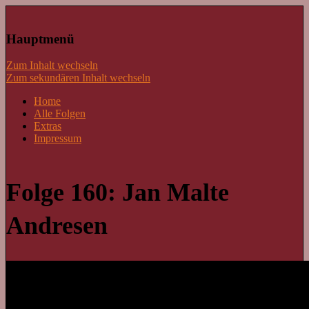
Lass mal schnacken!
Hauptmenü
Zum Inhalt wechseln
Zum sekundären Inhalt wechseln
Home
Alle Folgen
Extras
Impressum
Folge 160: Jan Malte
Andresen