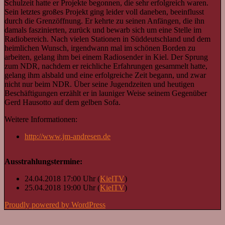
Schulzeit hatte er Projekte begonnen, die sehr erfolgreich waren.
Sein letztes großes Projekt ging leider voll daneben, beeinflusst
durch die Grenzöffnung. Er kehrte zu seinen Anfängen, die ihn
damals faszinierten, zurück und bewarb sich um eine Stelle im
Radiobereich. Nach vielen Stationen in Süddeutschland und dem
heimlichen Wunsch, irgendwann mal im schönen Borden zu
arbeiten, gelang ihm bei einem Radiosender in Kiel. Der Sprung
zum NDR, nachdem er reichliche Erfahrungen gesammelt hatte,
gelang ihm alsbald und eine erfolgreiche Zeit begann, und zwar
nicht nur beim NDR. Über seine Jugendzeiten und heutigen
Beschäftigungen erzählt er in launiger Weise seinem Gegenüber
Gerd Hausotto auf dem gelben Sofa.
Weitere Informationen:
http://www.jm-andresen.de
Ausstrahlungstermine:
24.04.2018 17:00 Uhr (
KielTV
)
25.04.2018 19:00 Uhr (
KielTV
)
Proudly powered by WordPress