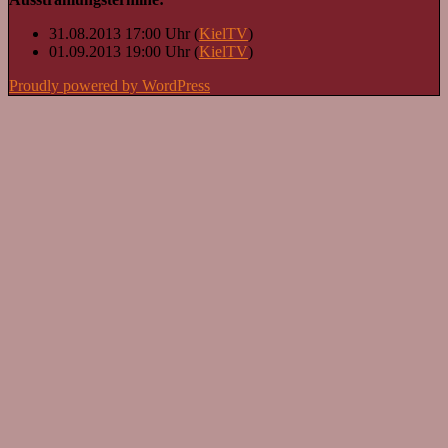
31.08.2013 17:00 Uhr (
KielTV
)
01.09.2013 19:00 Uhr (
KielTV
)
Proudly powered by WordPress