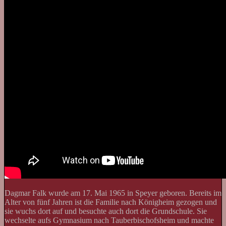
Dagmar Falk wurde am 17. Mai 1965 in Speyer geboren. Bereits im
Alter von fünf Jahren ist die Familie nach Königheim gezogen und
sie wuchs dort auf und besuchte auch dort die Grundschule. Sie
wechselte aufs Gymnasium nach Tauberbischofsheim und machte