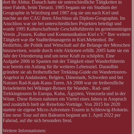
dort ihr Abitur. Danach hatte sie unterschiedliche Tätigkeiten in
einer Fabrik, beim Tierarzt. 1985 begann sie ein Studium der
Geographie in Würzburg und 1987 zog sie um nach Kiel und
machte an der CAU ihren Abschluss als Diplom-Geographin. Im
Anschluss war sie bei unterschiedlichen Projekten beteiligt und
wurde 1995 Kulturschaffende Geschäftsführerin im gemeinnützigen
Verein „Frauen, Kultur und Kommunikation Kiel e.V.“ Ihre weitere
Tätigkeit war die Stadtteilmanagerin in Kiel-Mettenhof. Ihr
Bedürfnis, die Politik und Wirtschaft auf die Belange der Menschen
hinzuweisen, wurde durch viele Aktionen erfüllt. 2005 hatte sie ein
Jahr der Orientierung und um neue Kraft zu schöpfen. Eine
Aufgabe 2006 in Spanien mit der Tätigkeit einer Wanderführerin
war bereits ein Anfang für ihr weiteres Lebensziel. Daraufhin
gründete sie als freiberuflicher Trekking-Guide ein Wandertouren-
Angebot in Andalusien, Belgien, Dänemark, Schweden und bei
Natours Rad-Kajak-Kanu-Turen. Ab 2008 war sie freiberufliche
Reiseleiterin bei Wikinger-Reisen für Wander-, Rad- und
Trekkingtouren In Europa, Kuba, Ägypten, Venezuela und in der
Wüste. Diese Reisen nahmen ein Viertel eines Jahres in Anspruch
und zusätzlich hielt sie Reisefoto-Vorträge. Von 2015 bis 2020
startete sie eigene Micro-Adventure-Touren in Schleswig-Holstein.
Eine neue Tour auf den Balearen beginnt am 1. April 2022 per
Fahrrad, auf die sich besonders freut.
Weitere Informationen: