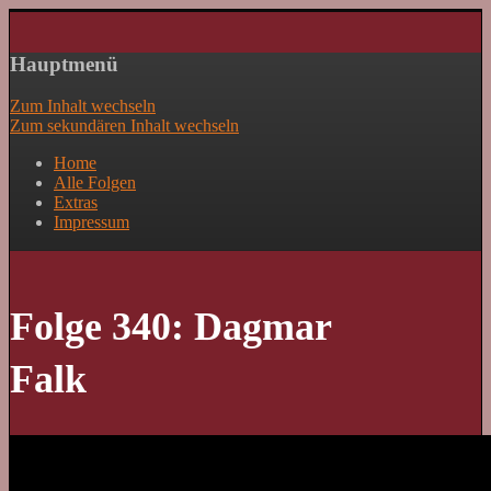
Lass mal schnacken!
Hauptmenü
Zum Inhalt wechseln
Zum sekundären Inhalt wechseln
Home
Alle Folgen
Extras
Impressum
Folge 340: Dagmar
Falk