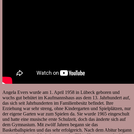
Angela Evers wurde am 1. April 1958 in Lübeck geboren und
wuchs gut behütet im Kaufmannshaus aus dem 13. Jahrhundert auf,
das sich seit Jahrhunderten im Familienbesitz befindet. Ihre
Erziehung war sehr streng, ohne Kindergarten und Spielplätzen, nur
der eigene Garten war zum Spielen da. Sie wurde 1965 eingeschult
und hatte eine musische erste Schulzeit, doch das änderte sich auf
dem Gymnasium. Mit zwölf Jahren begann sie das
Basketballspielen und das sehr erfolgreich. Nach dem Abitur begann