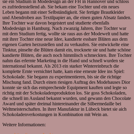
sie ein Studium in Modedesign an der FH in Hannover und schloss
es zufriedenstellend ab. Sie bekam eine Tochter und ein neues
Leben begann mit einer Selbständigkeit. Sie fertigte Brautkleider
und Abendroben aus Textilpapier an, die einen guten Absatz fanden.
Ihre Tochter war davon begeistert und studierte ebenfalls
Modedesign in Hamburg. Nach zwanzig Jahren, ihre Tochter war
mit dem Studium fertig, wollte sie raus aus der Modewelt und hatte
mit ihrer Tochter eine neue Idee, kandierte essbare Blüten aus dem
eigenen Garten herzustellen und zu verkaufen. Sie entwickelte eine
Tinktur, pinselte die Blüten damit ein, trocknete sie und hatte schöne
kandierte Blüten, die auch noch himmlisch schmeckten. Ihre Tochter
nahm das erlernte Marketing in die Hand und schnell wurden sie
international bekannt. Als 2013 ein starker Wintereinbruch die
komplette Ernte vernichtet hatte, kam eine erneute Idee ins Spiel:
Schokolade. Sie begann zu experimentieren, bis sie die richtige
Mischung fand. Durch einen riesigen Auftrag des Modehauses Dior
konnte sie sich das entsprechende Equipment kauften und legte so
richtig mit der Schokoladenproduktion los. Sie goss Schokoladen,
die schnell im Ausland bekannt wurden, und gewann den Chocolate
Award und später dreimal hintereinander die Silbermedaille bei
Weltmeisterschaften. In ihrer Manufaktur in Lübeck bietet sie aich
Schokoladenverkostungen in Kombination mit Wein an.
Weitere Informationen: