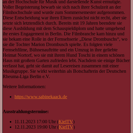
an der Hochschule für Musik und darstellende Kunst ermutigte.
Voller Begeisterung bewarb sie sich nach ihrer Schulzeit an der
Filmhochschule und wurde zum Sommersemester aufgenommen.
Diese Entscheidung war ihren Eltern zunächst nicht recht, aber sie
setzte sich letztendlich durch. Bereits mit 19 Jahren beendete sie
diese Ausbildung mit dem Schauspieldiplom und hatte umgehend
ihr erstes Engagement in Berlin. Die Filmbranche kam hinzu und
sie bekam eine Rolle in der Fernsehserie „Diese Drombuschs“, wo
sie die Tochter Marion Drombusch spielte. Es folgten viele
Fernsehfilme, Bühnenauftritte und ein Umzug in ihre geliebte
Heimat Nortorf, wo sie mit ihrem Hund Toschi in einem schönen
Haus mit großem Garten zufrieden lebt. Nachdem sie einige Bücher
verfasst hat, geht sie damit auf Lesereisen zusammen mit einer
Musikgruppe. Sie wirkt weiterhin als Botschafterin der Deutschen
Rheuma-Liga Berlin e.V.
Weitere Informationen:
https://www.sabinekaack.de
Ausstrahlungstermine:
11.11.2023 17:00 Uhr (
KielTV
)
12.11.2023 19:00 Uhr (
KielTV
)