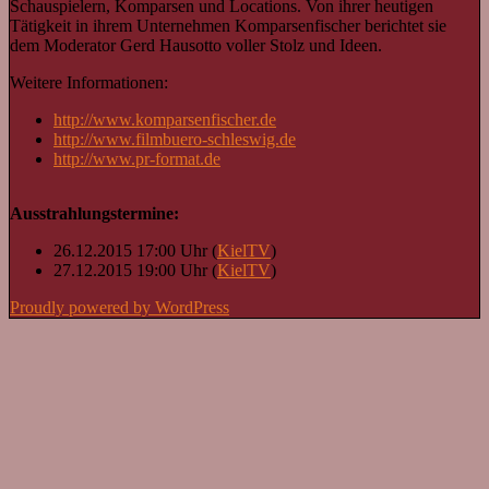
Schauspielern, Komparsen und Locations. Von ihrer heutigen
Tätigkeit in ihrem Unternehmen Komparsenfischer berichtet sie
dem Moderator Gerd Hausotto voller Stolz und Ideen.
Weitere Informationen:
http://www.komparsenfischer.de
http://www.filmbuero-schleswig.de
http://www.pr-format.de
Ausstrahlungstermine:
26.12.2015 17:00 Uhr (
KielTV
)
27.12.2015 19:00 Uhr (
KielTV
)
Proudly powered by WordPress