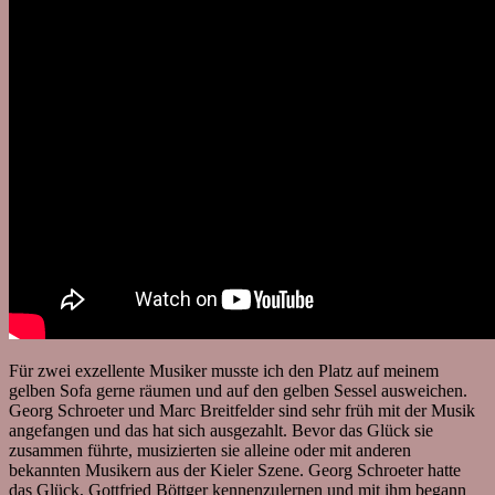
Für zwei exzellente Musiker musste ich den Platz auf meinem
gelben Sofa gerne räumen und auf den gelben Sessel ausweichen.
Georg Schroeter und Marc Breitfelder sind sehr früh mit der Musik
angefangen und das hat sich ausgezahlt. Bevor das Glück sie
zusammen führte, musizierten sie alleine oder mit anderen
bekannten Musikern aus der Kieler Szene. Georg Schroeter hatte
das Glück, Gottfried Böttger kennenzulernen und mit ihm begann